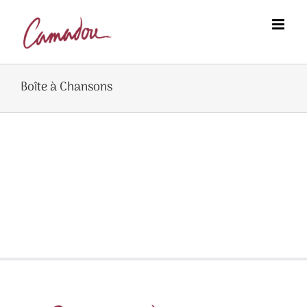
Zoeken
Skip
naar:
to
content
Boîte à Chansons