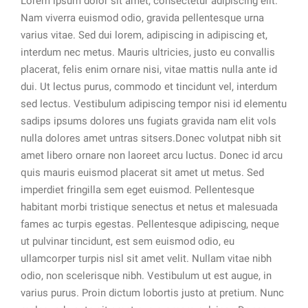
Lorem ipsum dolor sit amet, consectetur adipiscing elit.
Nam viverra euismod odio, gravida pellentesque urna
varius vitae. Sed dui lorem, adipiscing in adipiscing et,
interdum nec metus. Mauris ultricies, justo eu convallis
placerat, felis enim ornare nisi, vitae mattis nulla ante id
dui. Ut lectus purus, commodo et tincidunt vel, interdum
sed lectus. Vestibulum adipiscing tempor nisi id elementu
sadips ipsums dolores uns fugiats gravida nam elit vols
nulla dolores amet untras sitsers.Donec volutpat nibh sit
amet libero ornare non laoreet arcu luctus. Donec id arcu
quis mauris euismod placerat sit amet ut metus. Sed
imperdiet fringilla sem eget euismod. Pellentesque
habitant morbi tristique senectus et netus et malesuada
fames ac turpis egestas. Pellentesque adipiscing, neque
ut pulvinar tincidunt, est sem euismod odio, eu
ullamcorper turpis nisl sit amet velit. Nullam vitae nibh
odio, non scelerisque nibh. Vestibulum ut est augue, in
varius purus. Proin dictum lobortis justo at pretium. Nunc