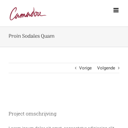
Zoeken
Skip
naar:
to
content
Proin Sodales Quam
Vorige
Volgende
View
Larger
Image
Project omschrijving