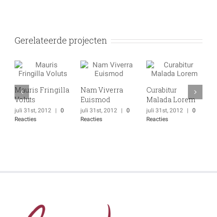
Gerelateerde projecten
Mauris Fringilla
Nam Viverra
Curabitur
S
Voluts
Euismod
Malada Lorem
U
juli 31st, 2012
|
0
juli 31st, 2012
|
0
juli 31st, 2012
|
0
j
Reacties
Reacties
Reacties
R