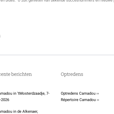
sy en blues. U zult genieten van bekende succesnummers en nieuwe 
k
ente berichten
Optredens
madou in ’tMosterdzaadje, 7-
Optredens Camadou ››
-2026
Répertoire Camadou ››
madou in de Alkenaer,