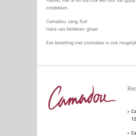
manier, met af en toe ook een hint van gip
ontdekken.
Camadou: zang, fluit
Hans van Gelderen: gitaar
Een bezetting met contrabas is ook mogelij
Rec
Ca
12
Ca